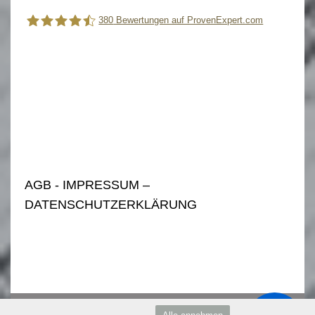
380
Bewertungen auf ProvenExpert.com
DSG Sicherheitstechnik
AGB - IMPRESSUM –
DATENSCHUTZERKLÄRUNG
Duisburger Schlüsseldienst Mo - Sa 08:00 -